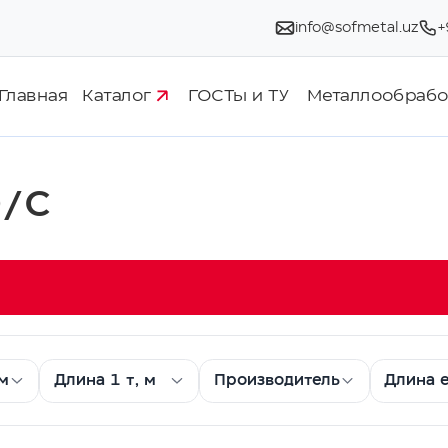
info@sofmetal.uz
+
Главная
Каталог
ГОСТы и ТУ
Металлообрабо
Э/С
мм
Длина 1 т, м
Производитель
Длина е