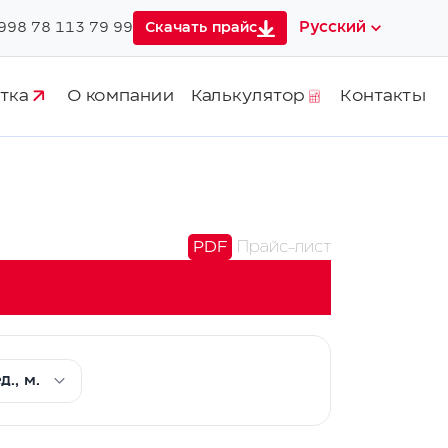
Русский
998 78 113 79 99
Скачать прайс
тка
О компании
Калькулятор
Контакты
PDF
Прайс-лист
д., м.